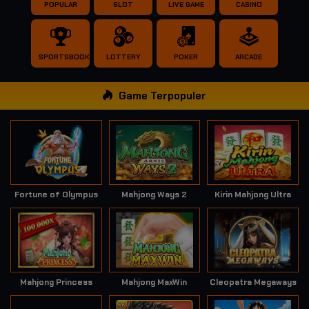
POPULAR
SLOT
LIVE GAME
CASINO
SPORTSBOOK
LOTTERY
POKER
ARCADE
Game Terpopuler
Fortune of Olympus
Mahjong Ways 2
Kirin Mahjong Ultra
Mahjong Princess
Mahjong MaxWin
Cleopatra Megaways